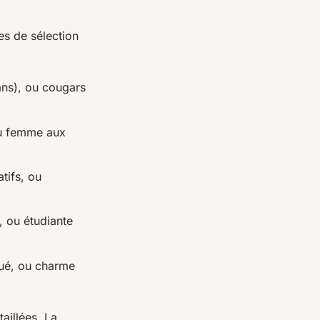
es de sélection
ns), ou cougars
ou femme aux
tifs, ou
, ou étudiante
qué, ou charme
taillées. La