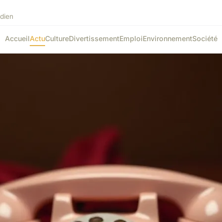
idien
Accueil
Actu
Culture
Divertissement
Emploi
Environnement
Société