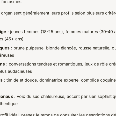
s fantasmes.
organisent généralement leurs profils selon plusieurs critèr
âge
: jeunes femmes (18-25 ans), femmes matures (30-40 a
es (45+ ans)
iques
: brune pulpeuse, blonde élancée, rousse naturelle, 
éreuses
ons
: conversations tendres et romantiques, jeux de rôle créa
plus audacieuses
és
: timide et douce, dominatrice experte, complice coquine
ionaux
: voix du sud chaleureuse, accent parisien sophisti
uthentique
profil idéal, prenez le temps de consulter les descriptions dé