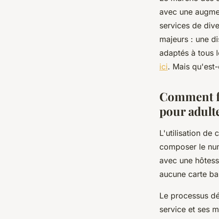
avec une augme
Mathilde
•
2 janvier 2026
•
7 min de lecture
services de dive
majeurs : une di
adaptés à tous l
ici
. Mais qu'est-
Comment fo
pour adult
L'utilisation de
composer le num
avec une hôtesse
aucune carte ba
Le processus dé
service et ses m