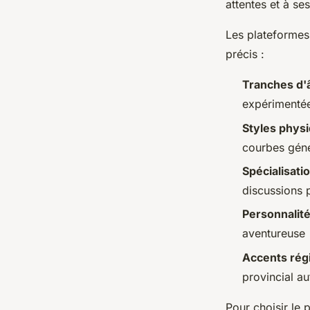
attentes et à se
Les plateformes 
précis :
Tranches d'
expérimenté
Styles phys
courbes gén
Spécialisati
discussions 
Personnalit
aventureuse
Accents rég
provincial a
Pour choisir le 