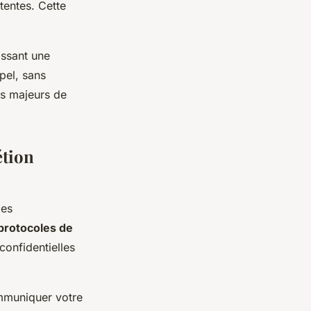
tentes. Cette
issant une
pel, sans
uts majeurs de
étion
mes
protocoles de
confidentielles
mmuniquer votre