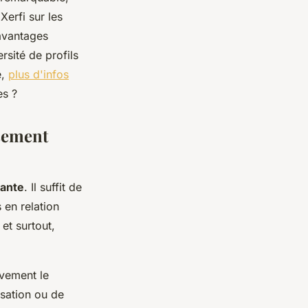
Xerfi sur les
 avantages
rsité de profils
é,
plus d'infos
es ?
sement
tante
. Il suffit de
 en relation
et surtout,
èvement le
rsation ou de