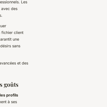
fessionnels. Les
, avec des
s.
guer
fichier client
arantit une
 désirs sans
 avancées et des
es goûts
des profils
ment à ses