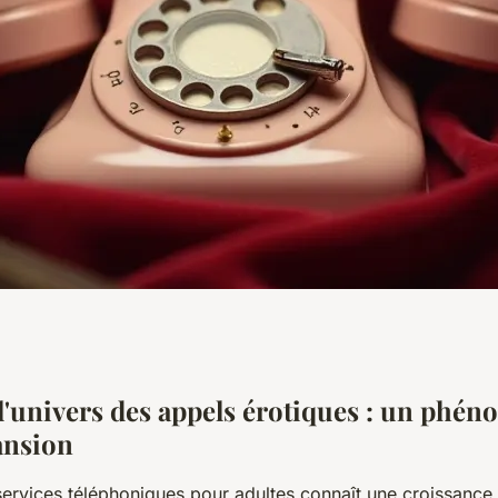
 fascinant du
l'univers des appels érotiques : un phé
ansion
ute discrétion
ervices téléphoniques pour adultes connaît une croissance