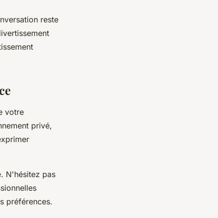
nversation reste
divertissement
rtissement
ce
e votre
nnement privé,
exprimer
. N'hésitez pas
sionnelles
os préférences.