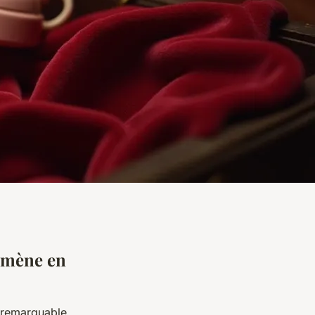
nomène en
 remarquable,