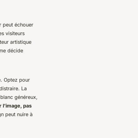
ur peut échouer
s visiteurs
eur artistique
orme décide
e. Optez pour
istraire. La
 blanc généreux,
 l’image, pas
gn peut nuire à