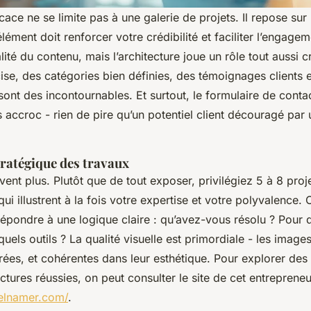
icace ne se limite pas à une galerie de projets. Il repose sur
élément doit renforcer votre crédibilité et faciliter l’engag
lité du contenu, mais l’architecture joue un rôle tout aussi c
se, des catégories bien définies, des témoignages clients 
s sont des incontournables. Et surtout, le formulaire de conta
 accroc - rien de pire qu’un potentiel client découragé par
tratégique des travaux
vent plus. Plutôt que de tout exposer, privilégiez 5 à 8 proj
i illustrent à la fois votre expertise et votre polyvalence.
 répondre à une logique claire : qu’avez-vous résolu ? Pour 
quels outils ? La qualité visuelle est primordiale - les image
drées, et cohérentes dans leur esthétique. Pour explorer de
ctures réussies, on peut consulter le site de cet entrepreneu
elnamer.com/
.