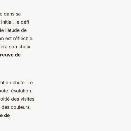
de dans sa
itial, le défi
de l’étude de
 est réfléchie.
lera son choix
 preuve de
ention chute. Le
ute résolution.
itié des visites
e des couleurs,
ue de