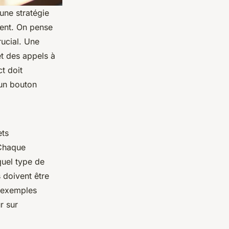
 une stratégie
ement. On pense
rucial. Une
et des appels à
ct doit
 un bouton
ets
 Chaque
quel type de
s doivent être
s exemples
r sur