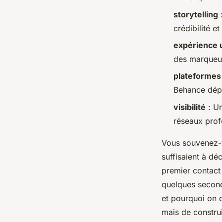
storytelling
:
Orégane
•
23/06/2026 08:36
•
10 min de lecture
crédibilité e
expérience u
des marqueur
plateformes
Behance dépe
visibilité
: Un
réseaux profe
Vous souvenez-v
suffisaient à dé
premier contact 
quelques seconde
et pourquoi on d
mais de construi