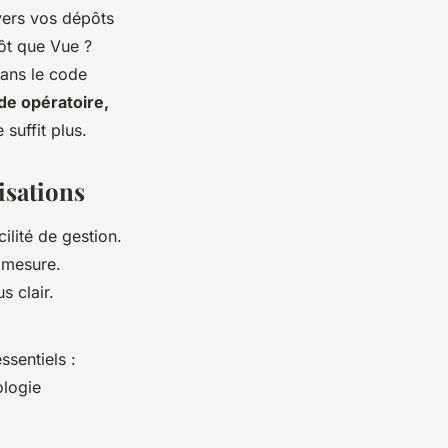
 vers vos dépôts
ôt que Vue ?
ans le code
e opératoire,
 suffit plus.
isations
cilité de gestion.
r mesure.
s clair.
ssentiels :
ologie