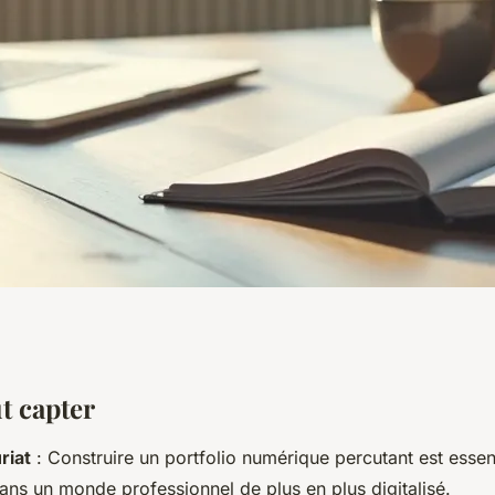
- comment bien
ut capter
riat
: Construire un portfolio numérique percutant est essen
s pro
ns un monde professionnel de plus en plus digitalisé.