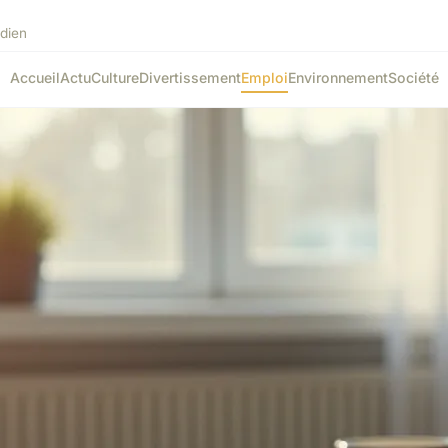
idien
Accueil
Actu
Culture
Divertissement
Emploi
Environnement
Société